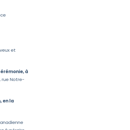
nce
eveux et
 cérémonie, à
0, rue Notre-
 en la
 canadienne