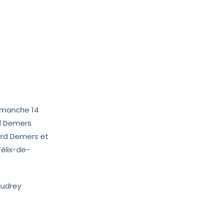
dimanche 14
el Demers
ard Demers et
Félix-de-
 Audrey