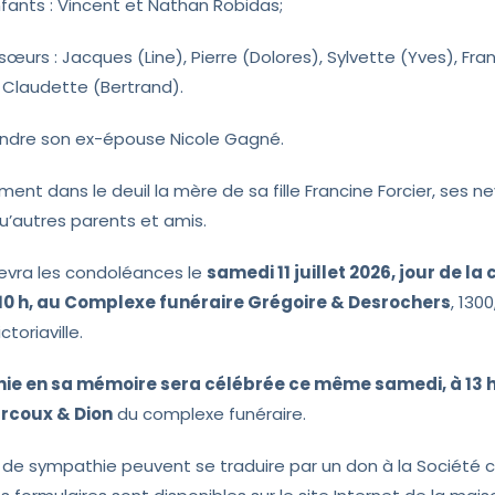
fants : Vincent et Nathan Robidas;
sœurs : Jacques (Line), Pierre (Dolores), Sylvette (Yves), Fra
 Claudette (Bertrand).
ejoindre son ex-épouse Nicole Gagné.
ement dans le deuil la mère de sa fille Francine Forcier, ses n
qu’autres parents et amis.
cevra les condoléances le
samedi 11 juillet 2026, jour de la
10 h, au Complexe funéraire Grégoire & Desrochers
, 130
toriaville.
e en sa mémoire sera célébrée ce même samedi, à 13 h,
rcoux & Dion
du complexe funéraire.
de sympathie peuvent se traduire par un don à la Société