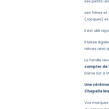
ses petits-en
ses frères et 
(Jacques) et
Il est allé r
Il laisse égal
nièces ainsi 
La famille re
compter de 
Dame Est à Vic
Une cérémoni
Chapelle Ma
Vos marques 