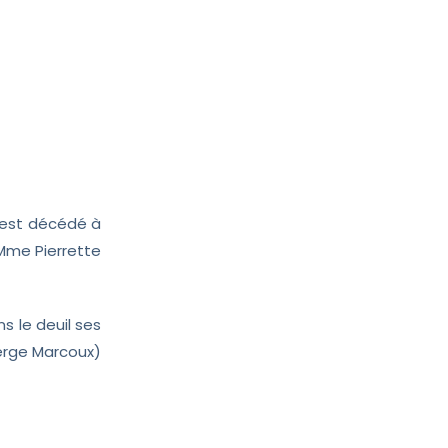
6, est décédé à
Mme Pierrette
ns le deuil ses
Serge Marcoux)