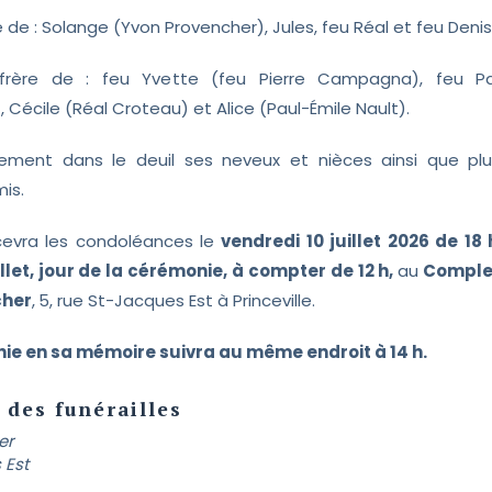
ère de : Solange (Yvon Provencher), Jules, feu Réal et feu Denis
frère de : feu Yvette (feu Pierre Campagna), feu Pa
écile (Réal Croteau) et Alice (Paul-Émile Nault).
alement dans le deuil ses neveux et nièces ainsi que plu
mis.
ecevra les condoléances le
vendredi 10 juillet 2026 de 18 
illet, jour de la cérémonie, à compter de 12 h,
au
Complex
cher
,
5, rue St-Jacques Est à Princeville.
ie en sa mémoire suivra au même endroit à 14 h.
 des funérailles
er
 Est