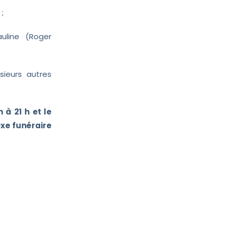
 ;
uline (Roger
sieurs autres
h à 21 h et le
e funéraire