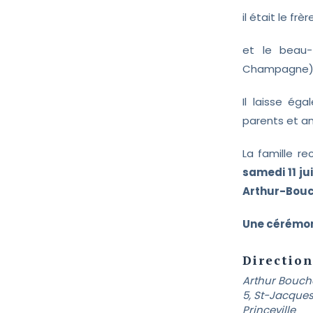
il était le fr
et le beau-
Champagne), C
Il laisse ég
parents et a
La famille r
samedi 11 ju
Arthur-Bou
Une cérémon
Direction
Arthur Bouch
5, St-Jacques
Princeville