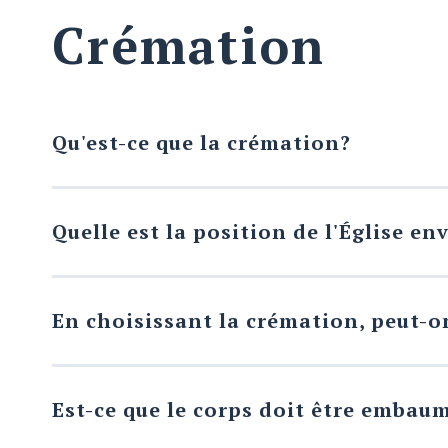
des cendres en leur cimetière.
Crémation
Qu'est-ce que la crémation?
Par définition, la crémation est le procédé 
Quelle est la position de l'Église en
Le corps doit être soumis à une chaleur extr
Même sous haute température, les principaux
Depuis 1963, l’Église catholique admet la crém
particules avant d’être déposés dans l’urne c
négation à la résurrection. L’Église permet é
En choisissant la crémation, peut-o
Oui c’est possible. La crémation n’empêche ni 
recommandent de voir la personne aimée av
Est-ce que le corps doit être embau