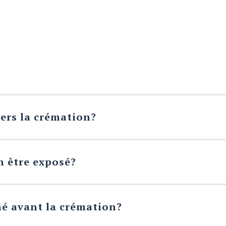
d’incinération par lequel le corps de la personne décédée es
vers la crémation?
ême de 1 000°F à 2 000°F pour une durée moyenne de 1h30 en 
 os du corps humain ne brûlent pas. Les fragments, présents
ation, lors du rituel funéraire, en autant que celle-ci ne so
inéraire choisie. Le tout est exécuté à notre crématorium de 
galement, depuis 1985, la tenue d’une cérémonie religieuse à
n être exposé?
l’exposition ni la cérémonie à l’église en présence du corps. D
ant la crémation.
mé avant la crémation?