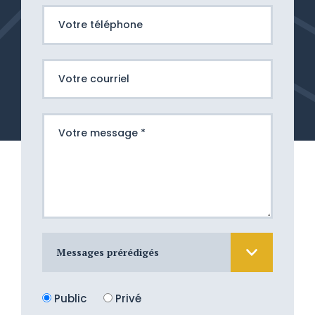
Messages prérédigés
Nous sommes atterrés devant cette
Public
Privé
douloureuse épreuve. Nous aimerions