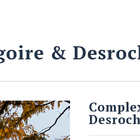
goire & Desroc
Comple
Desroch