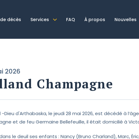
 de décès
Services
FAQ
À propos
Nouvelles
i 2026
lland Champagne
el -Dieu d'Arthabaska, le jeudi 28 mai 2026, est décédé à l’â
e et de feu Germaine Bellefeuille, il était domicilié à Victor
e dans le deuil ses enfants : Nancy (Bruno Charland), Marc, Éric