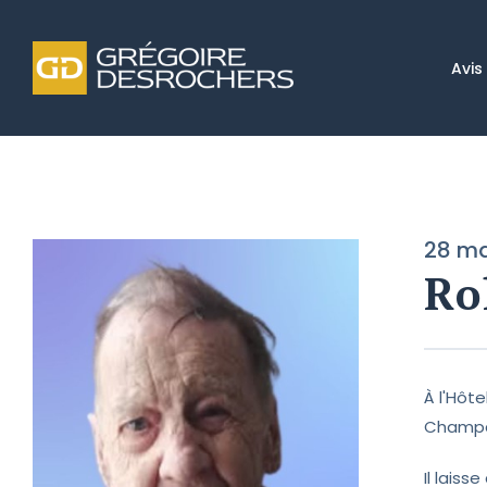
Avis
28 ma
Ro
À l'Hôt
Champagn
Il laiss