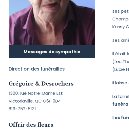
ses pet
Champa
Kassy C
ses arri
Messages de sympathie
Il était
(feu Th
Direction des funérailles
(Lucie 
Grégoire & Desrochers
Il laiss
1300, rue Notre-Dame Est
La fami
Victoriaville, QC G6P 0B4
funéra
819-752-5131
Les fun
Offrir des fleurs