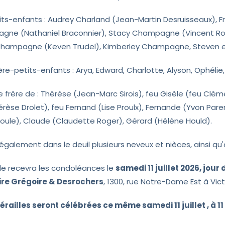
its-enfants : Audrey Charland (Jean-Martin Desruisseaux), 
gne (Nathaniel Braconnier), Stacy Champagne (Vincent Ro
hampagne (Keven Trudel), Kimberley Champagne, Steven et J
ère-petits-enfants : Arya, Edward, Charlotte, Alyson, Ophélie, 
 le frère de : Thérèse (Jean-Marc Sirois), feu Gisèle (feu Clém
érèse Drolet), feu Fernand (Lise Proulx), Fernande (Yvon Pare
Houle), Claude (Claudette Roger), Gérard (Hélène Hould).
e également dans le deuil plusieurs neveux et nièces, ainsi qu
lle recevra les condoléances le
samedi 11 juillet 2026, jou
ire Grégoire & Desrochers
, 1300, rue Notre-Dame Est à Victo
érailles seront célébrées ce même samedi 11 juillet , à 11 