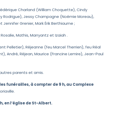
Frédérique Charland (William Choquette), Cindy
y Rodrigue), Jessy Champagne (Noémie Moreau),
ennifer Grenier, Mark Érik Berthiaume ;
Rosalie, Mathis, Marryantz et Izaiah .
ent Pelletier), Réjeanne (feu Marcel Therrien), feu Réal
nt), André, Réjean, Maurice (Francine Lemire), Jean-Paul
'autres parents et amis.
r des funérailles, à compter de 9 h, au Complexe
riaville.
h, en l’église de St-Albert.