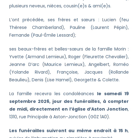
plusieurs neveux, nièces, cousin(e)s & ami(e)s.
L’ont précédée, ses frères et sœurs : Lucien (feu
Thérese Chamberland), Pauline (Laurent Pépin),
Fernande (Paul-Émile Lessard);
ses beaux-frères et belles-sœurs de la famille Morin :
Yvette (Armand Lemieux), Roger (Fleurette Chevalier),
Jeanne D’arc (Maurice Lemieux), Angelbert, Roméo
(Yolande Rivard), Françoise, Jacques (Rollande
Beaulieu), Denis (Lise Hamel), Georgette & Colette.
La famille recevra les condoléances
le samedi 19
septembre 2026, jour des funérailles, à compter
de midi, directement en l’église d’Aston Jonction
,
1310, rue Principale à Aston-Jonction (G0Z 1A0).
Les funérailles suivront au même endroit à 15 h
,