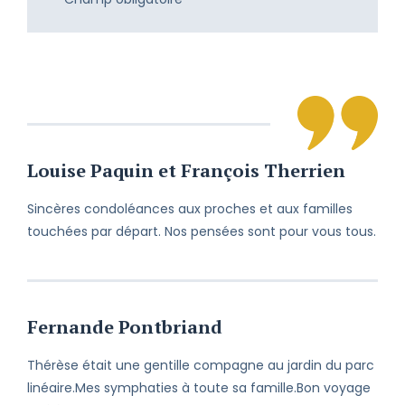
C’est avec émoi que j’ai appris ce
décès qui me laisse sans mot. Je
sympathise à votre deuil et je vous
offre mon soutien le plus sincère.
En ces moments pénibles, je tiens à
vous faire part de mes sincères
condoléances et à partager votre
Louise Paquin et François Therrien
chagrin.
Sincères condoléances aux proches et aux familles
Malgré les kilomètres qui nous
touchées par départ. Nos pensées sont pour vous tous.
séparent, je vous prie de bien vouloir
accepter mes sincères condoléances
à vous et à votre famille.
Je suis avec vous chaque jour et
Fernande Pontbriand
chaque instant. Vous pourrez toujours
compter sur moi. À très bientôt.
Thérèse était une gentille compagne au jardin du parc
linéaire.Mes symphaties à toute sa famille.Bon voyage
Perdre un être cher est toujours une