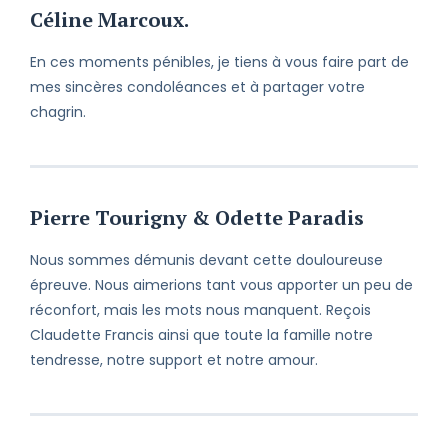
Céline Marcoux.
Perdre un être cher est toujours une
En ces moments pénibles, je tiens à vous faire part de
épreuve et ce, peu importe les
mes sincères condoléances et à partager votre
circonstances. Veuillez recevoir mes
condoléances et croire en mes
chagrin.
respectueux sentiments.
Pierre Tourigny & Odette Paradis
Nous sommes démunis devant cette douloureuse
épreuve. Nous aimerions tant vous apporter un peu de
réconfort, mais les mots nous manquent. Reçois
Claudette Francis ainsi que toute la famille notre
tendresse, notre support et notre amour.