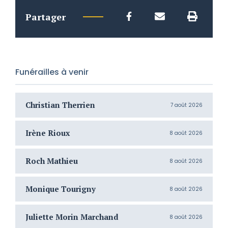
Partager
Funérailles à venir
Christian Therrien
C
7 août 2026
Irène Rioux
J
8 août 2026
Roch Mathieu
H
8 août 2026
Monique Tourigny
N
8 août 2026
Juliette Morin Marchand
R
8 août 2026