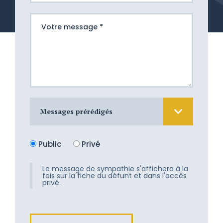
Messages prérédigés
Nous sommes atterrés devant cette
Public
Privé
douloureuse épreuve. Nous aimerions
tant vous apporter un peu de
réconfort, mais les mots nous
Le message de sympathie s'affichera à la
fois sur la fiche du défunt et dans l'accès
manquent. Recevez toute notre
privé.
tendresse.
Son départ fût doux et les adieux
attendrissants. Nous vous