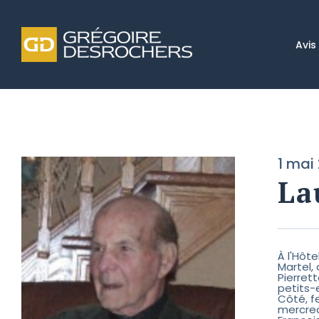
Avis
1 mai
La
À l'Hôt
Martel,
Pierret
petits-
Côté, f
mercredi