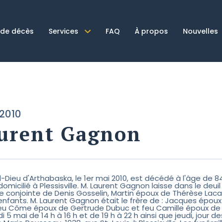
 de décès
Services
FAQ
À propos
Nouvelles
 2010
urent Gagnon
el-Dieu d'Arthabaska, le 1er mai 2010, est décédé à l'âge de
 domicilié à Plessisville. M. Laurent Gagnon laisse dans le de
te conjointe de Denis Gosselin, Martin époux de Thérèse Lacas
enfants. M. Laurent Gagnon était le frère de : Jacques épou
eu Côme époux de Gertrude Dubuc et feu Camille époux de Ma
 5 mai de 14 h à 16 h et de 19 h à 22 h ainsi que jeudi, jour d