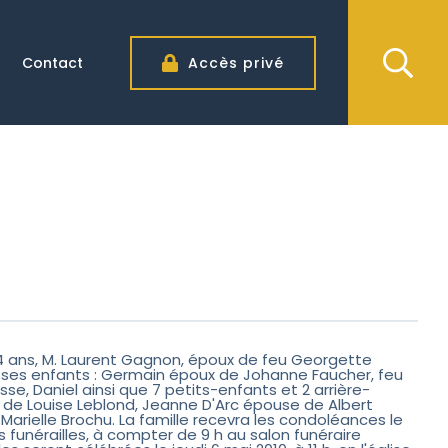
Contact
Accès privé
 84 ans, M. Laurent Gagnon, époux de feu Georgette
uil ses enfants : Germain époux de Johanne Faucher, feu
se, Daniel ainsi que 7 petits-enfants et 2 arrière-
x de Louise Leblond, Jeanne D'Arc épouse de Albert
rielle Brochu. La famille recevra les condoléances le
es funérailles, à compter de 9 h au salon funéraire