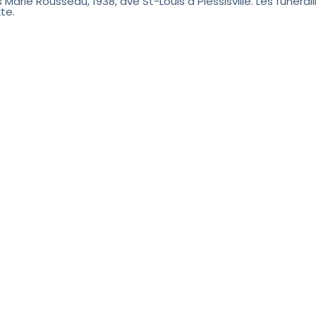
 Marie Rousseau, 1938, ave St-Louis à Plessisville. Les funéraill
te.