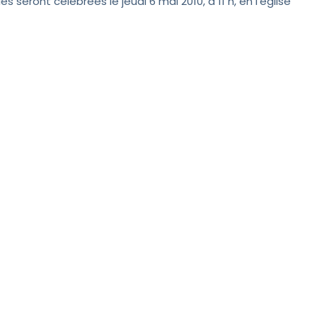
es seront célébrées le jeudi 6 mai 2010, à 11 h, en l'église