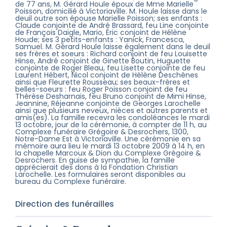
de 77 ans, M. Gérard Houle époux de Mme Marielle
Poisson, domicilié à Victoriaville. M. Houle laisse dans le
deuil outre son épouse Marielle Poisson; ses enfants :
Claude conjointe de André Brassard, feu Line conjointe
de François Daigle, Mario, Éric conjoint de Hélène
Houde; ses 3 petits-enfants : Yanick, Francesca,
Samuel. M. Gérard Houle laisse également dans le deuil
ses frères et soeurs : Richard conjoint de feu Louisette
Hinse, André conjoint de Ginette Boutin, Huguette
conjointe de Roger Bleau, feu Lisette conjointe de feu
Laurent Hébert, Nicol conjoint de Hélène Deschênes
ainsi que Fleurette Rousseau; ses beaux-frères et
belles-soeurs : feu Roger Poisson conjoint de feu
Thérèse Desharnais, feu Bruno conjoint de Mimi Hinse,
Jeannine, Réjeanne conjointe de Georges Larochelle
ainsi que plusieurs neveux, nièces et autres parents et
amis(es). La famille recevra les condoléances le mardi
13 octobre, jour de la cérémonie, à compter de 11 h, au
Complexe funéraire Grégoire & Desrochers, 1300,
Notre-Dame Est à Victoriaville. Une cérémonie en sa
mémoire aura lieu le mardi 13 octobre 2009 à 14 h, en
la chapelle Marcoux & Dion du Complexe Grégoire &
Desrochers. En guise de sympathie, la famille
apprécierait des dons à la Fondation Christian
Larochelle. Les formulaires seront disponibles au
bureau du Complexe funéraire.
Direction des funérailles