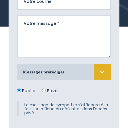
Messages prérédigés
Nous sommes atterrés devant cette
Public
Privé
douloureuse épreuve. Nous aimerions
tant vous apporter un peu de
réconfort, mais les mots nous
Le message de sympathie s'affichera à la
fois sur la fiche du défunt et dans l'accès
manquent. Recevez toute notre
privé.
tendresse.