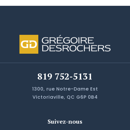
chaque instant. Vous pourrez toujours
compter sur moi. À très bientôt.
Perdre un être cher est toujours une
épreuve et ce, peu importe les
circonstances. Veuillez recevoir mes
condoléances et croire en mes
respectueux sentiments.
819 752-5131
1300, rue Notre-Dame Est
Victoriaville, QC G6P 0B4
Suivez-nous