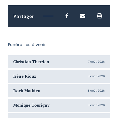
Partager
Funérailles à venir
Christian Therrien
C
7 août 2026
Irène Rioux
J
8 août 2026
Roch Mathieu
H
8 août 2026
Monique Tourigny
N
8 août 2026