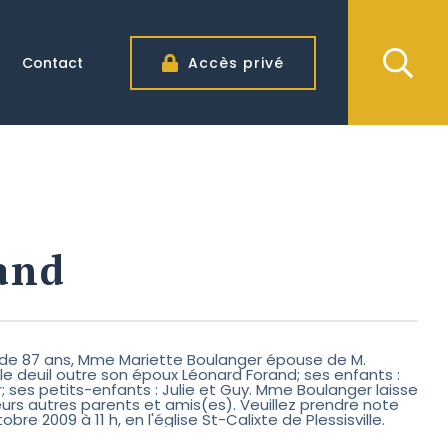
Contact
Accès privé
and
e de 87 ans, Mme Mariette Boulanger épouse de M.
 le deuil outre son époux Léonard Forand; ses enfants :
r; ses petits-enfants : Julie et Guy. Mme Boulanger laisse
urs autres parents et amis(es). Veuillez prendre note
tobre 2009 à 11 h, en l'église St-Calixte de Plessisville.