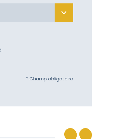
 apporter un peu de
é.
 deuil et demeurons près
e deuil et je vous offre
* Champ obligatoire
 à partager votre chagrin.
sincères condoléances à vous