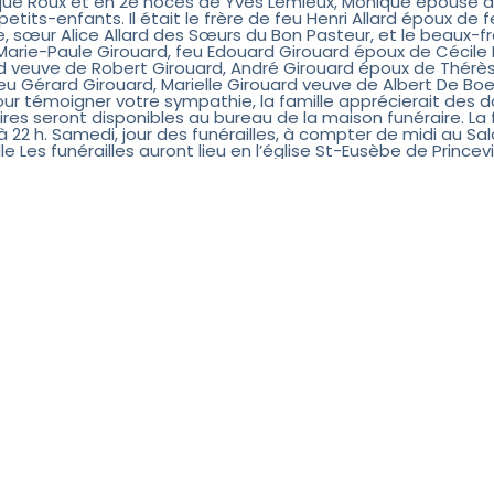
ue Roux et en 2e noces de Yves Lemieux, Monique épouse de
petits-enfants. Il était le frère de feu Henri Allard époux de
, sœur Alice Allard des Sœurs du Bon Pasteur, et le beaux-f
Marie-Paule Girouard, feu Edouard Girouard époux de Cécile 
d veuve de Robert Girouard, André Girouard époux de Thérè
feu Gérard Girouard, Marielle Girouard veuve de Albert De Boe
our témoigner votre sympathie, la famille apprécierait des d
ires seront disponibles au bureau de la maison funéraire. La 
 à 22 h. Samedi, jour des funérailles, à compter de midi au Sa
lle Les funérailles auront lieu en l’église St-Eusèbe de Princevi