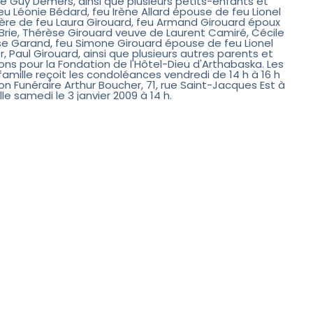
 Guy Demers, ainsi que plusieurs petits-enfants et
 feu Léonie Bédard, feu Irène Allard épouse de feu Lionel
rère de feu Laura Girouard, feu Armand Girouard époux
Brie, Thérèse Girouard veuve de Laurent Camiré, Cécile
se Garand, feu Simone Girouard épouse de feu Lionel
r, Paul Girouard, ainsi que plusieurs autres parents et
ons pour la Fondation de l'Hôtel-Dieu d'Arthabaska. Les
famille reçoit les condoléances vendredi de 14 h à 16 h
lon Funéraire Arthur Boucher, 71, rue Saint-Jacques Est à
lle samedi le 3 janvier 2009 à 14 h.