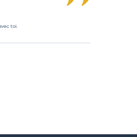
illez recevoir mes
vec toi.