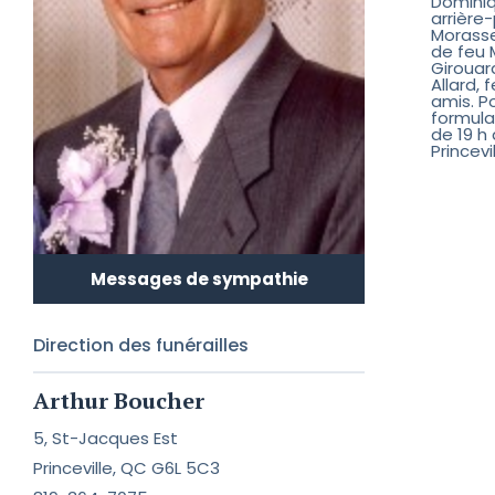
Dominiq
arrière-
Morasse
de feu 
Girouar
Allard, 
amis. P
formula
de 19 h
Princevi
Messages de sympathie
Direction des funérailles
Arthur Boucher
5, St-Jacques Est
Princeville, QC G6L 5C3