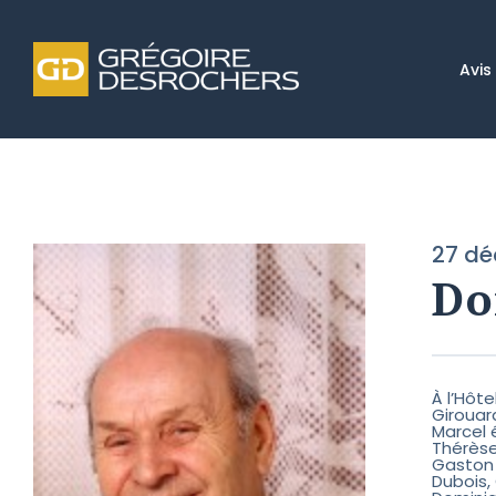
Avis
27 d
Do
À l’Hôt
Girouard
Marcel 
Thérèse
Gaston 
Dubois,