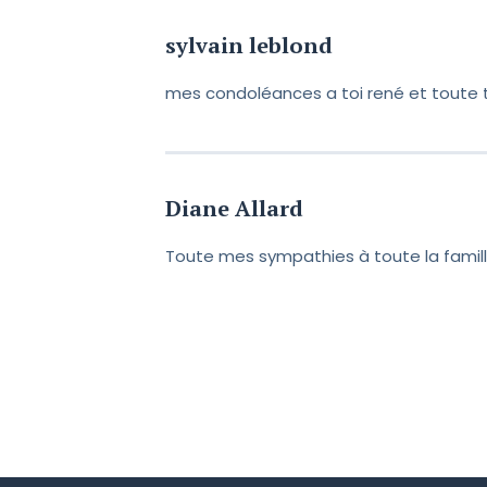
sylvain leblond
Perdre un être cher est touj
condoléances et croire en 
mes condoléances a toi rené et toute 
Diane Allard
Toute mes sympathies à toute la famill