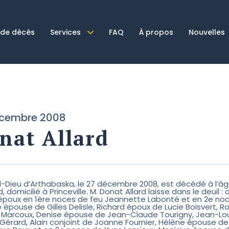
 de décès
Services
FAQ
À propos
Nouvelles
écembre 2008
nat Allard
el-Dieu d’Arthabaska, le 27 décembre 2008, est décédé à l’â
, domicilié à Princeville. M. Donat Allard laisse dans le deui
époux en 1ère noces de feu Jeannette Labonté et en 2e no
 épouse de Gilles Delisle, Richard époux de Lucie Boisvert,
Marcoux, Denise épouse de Jean-Claude Tourigny, Jean-Lou
 Gérard, Alain conjoint de Joanne Fournier, Hélène épouse d