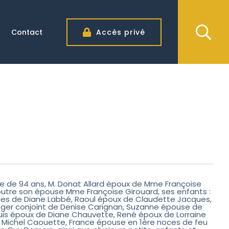
Contact
Accès privé
ge de 94 ans, M. Donat Allard époux de Mme Françoise
l : outre son épouse Mme Françoise Girouard, ses enfants :
ces de Diane Labbé, Raoul époux de Claudette Jacques,
 Roger conjoint de Denise Carignan, Suzanne épouse de
is époux de Diane Chauvette, René époux de Lorraine
e Michel Caouette, France épouse en 1ère noces de feu