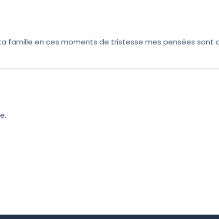
ours une épreuve et ce, peu importe les circonstances. Veu
mes respectueux sentiments.
ta famille en ces moments de tristesse mes pensées sont a
e.