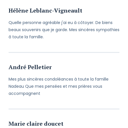
circonstances. Veuillez recevoir mes
condoléances et croire en mes
Hélène Leblanc-Vigneault
respectueux sentiments.
Quelle personne agréable j'ai eu à côtoyer. De biens
beaux souvenirs que je garde. Mes sincères sympathies
â toute la famille.
André Pelletier
Mes plus sincères condoléances à toute la famille
Nadeau Que mes pensées et mes prières vous
accompagnent
Marie claire doucet