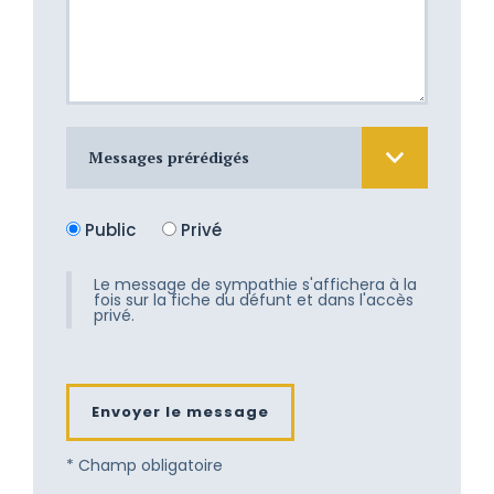
Messages prérédigés
Nous sommes atterrés devant cette
Public
Privé
douloureuse épreuve. Nous aimerions
tant vous apporter un peu de
réconfort, mais les mots nous
Le message de sympathie s'affichera à la
fois sur la fiche du défunt et dans l'accès
manquent. Recevez toute notre
privé.
tendresse.
Son départ fût doux et les adieux
attendrissants. Nous vous
Envoyer le message
accompagnons dans le deuil et
demeurons près de vous. Tendresse.
* Champ obligatoire