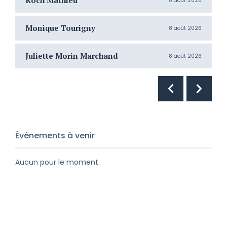
Roch Mathieu
H
8 août 2026
Monique Tourigny
N
8 août 2026
Juliette Morin Marchand
R
8 août 2026
Événements à venir
Aucun pour le moment.