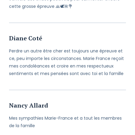
séparent, je vous prie de bien vouloir
cette grosse épreuve 🙏🕊🌺💐
accepter mes sincères condoléances
à vous et à votre famille.
Je suis avec vous chaque jour et
chaque instant. Vous pourrez toujours
Diane Coté
compter sur moi. À très bientôt.
Perdre un autre être cher est toujours une épreuve et
Perdre un être cher est toujours une
ce, peu importe les circonstances. Marie France reçoit
épreuve et ce, peu importe les
mes condoléances et croire en mes respectueux
circonstances. Veuillez recevoir mes
condoléances et croire en mes
sentiments et mes pensées sont avec toi et la famille
respectueux sentiments.
Nancy Allard
Mes sympathies Marie-France et a tout les membres
de la famille