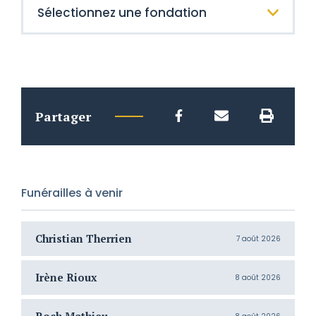
Partager
Funérailles à venir
Christian Therrien
C
7 août 2026
Irène Rioux
J
8 août 2026