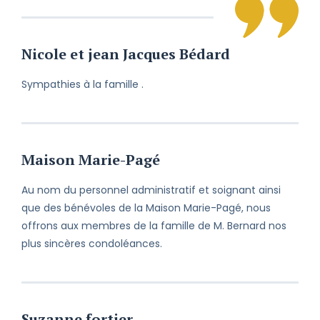
En ces moments pénibles, je tiens à
vous faire part de mes sincères
condoléances et à partager votre
Nicole et jean Jacques Bédard
chagrin.
Sympathies à la famille .
Malgré les kilomètres qui nous
séparent, je vous prie de bien vouloir
accepter mes sincères condoléances
à vous et à votre famille.
Maison Marie-Pagé
Je suis avec vous chaque jour et
chaque instant. Vous pourrez toujours
Au nom du personnel administratif et soignant ainsi
compter sur moi. À très bientôt.
que des bénévoles de la Maison Marie-Pagé, nous
offrons aux membres de la famille de M. Bernard nos
Perdre un être cher est toujours une
plus sincères condoléances.
épreuve et ce, peu importe les
circonstances. Veuillez recevoir mes
condoléances et croire en mes
respectueux sentiments.
Suzanne fortier