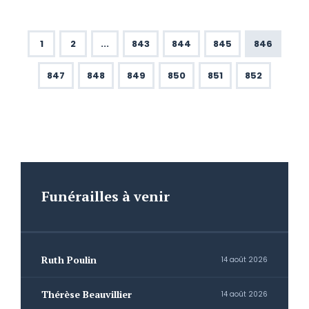
1
2
...
843
844
845
846
847
848
849
850
851
852
Funérailles à venir
Ruth Poulin
14 août 2026
Thérèse Beauvillier
14 août 2026